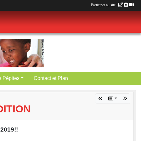
Participer au site :
es Pépites
Contact et Plan
DITION
 2019!!