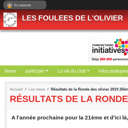
Panneau de gestion des cookies
Se connecter
LES FOULEES DE L'OLIVIER
News
participer
La vie du club
infos pratique
Accueil
Les news
Résultats de la Ronde des olivier 2019 20è
RÉSULTATS DE LA RONDE 
A l'année prochaine pour la 21ème et d'ici là,